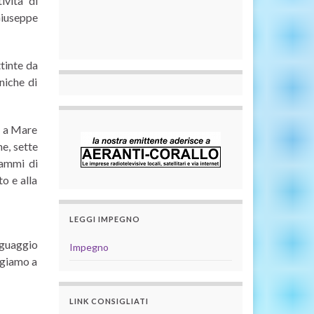
ività di
Giuseppe
tinte da
niche di
o a Mare
e, sette
rammi di
o e alla
LEGGI IMPEGNO
nguaggio
Impegno
lgiamo a
LINK CONSIGLIATI