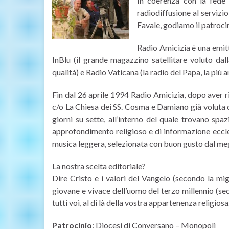
In coerenza con la fede 
radiodiffusione al serviz
Favale, godiamo il patrocin
Radio Amicizia è una emitt
InBlu (il grande magazzino satellitare voluto dal
qualità) e Radio Vaticana (la radio del Papa, la più 
Fin dal 26 aprile 1994 Radio Amicizia, dopo aver r
c/o La Chiesa dei SS. Cosma e Damiano già voluta da
giorni su sette, all’interno del quale trovano s
approfondimento religioso e di informazione ecclesi
musica leggera, selezionata con buon gusto dal megl
La nostra scelta editoriale?
Dire Cristo e i valori del Vangelo (secondo la mig
giovane e vivace dell’uomo del terzo millennio (sec
tutti voi, al di là della vostra appartenenza religiosa
Patrocinio
: Diocesi di Conversano – Monopoli