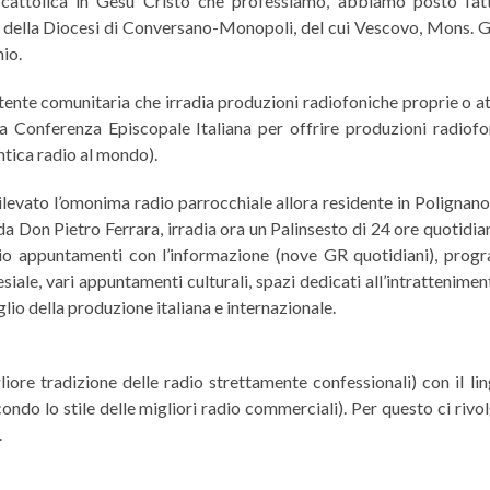
cattolica in Gesù Cristo che professiamo, abbiamo posto l’att
io della Diocesi di Conversano-Monopoli, del cui Vescovo, Mons. 
io.
ente comunitaria che irradia produzioni radiofoniche proprie o at
la Conferenza Episcopale Italiana per offrire produzioni radiofo
antica radio al mondo).
ilevato l’omonima radio parrocchiale allora residente in Polignan
 Don Pietro Ferrara, irradia ora un Palinsesto di 24 ore quotidian
pazio appuntamenti con l’informazione (nove GR quotidiani), prog
ale, vari appuntamenti culturali, spazi dedicati all’intratteniment
io della produzione italiana e internazionale.
liore tradizione delle radio strettamente confessionali) con il li
ondo lo stile delle migliori radio commerciali). Per questo ci rivo
.