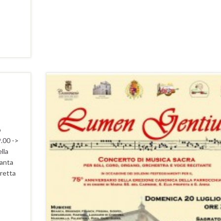
o
.00 ->
lla
Santa
retta